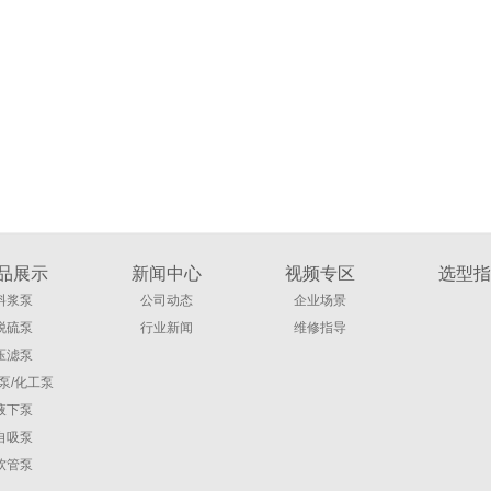
品展示
新闻中心
视频专区
选型指
料浆泵
公司动态
企业场景
脱硫泵
行业新闻
维修指导
压滤泵
泵/化工泵
液下泵
自吸泵
软管泵