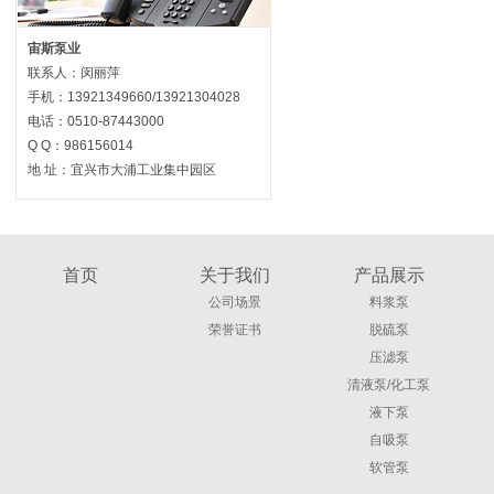
宙斯泵业
联系人：闵丽萍
手机：13921349660/13921304028
电话：0510-87443000
Q Q：986156014
地 址：宜兴市大浦工业集中园区
首页
关于我们
产品展示
公司场景
料浆泵
荣誉证书
脱硫泵
压滤泵
清液泵/化工泵
液下泵
自吸泵
软管泵