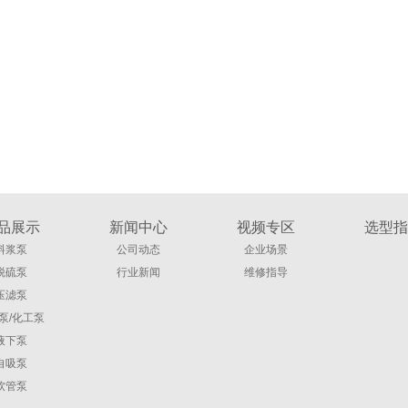
品展示
新闻中心
视频专区
选型指
料浆泵
公司动态
企业场景
脱硫泵
行业新闻
维修指导
压滤泵
泵/化工泵
液下泵
自吸泵
软管泵